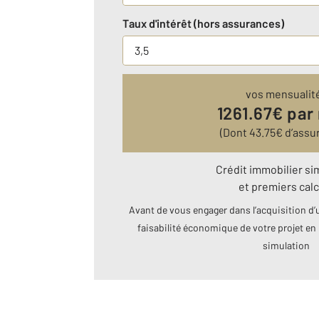
Taux d'intérêt (hors assurances)
vos mensualit
1261.67
€ par
(Dont
43.75
€ d’assu
Crédit immobilier si
et premiers calc
Avant de vous engager dans l’acquisition d’u
faisabilité économique de votre projet en 
simulation