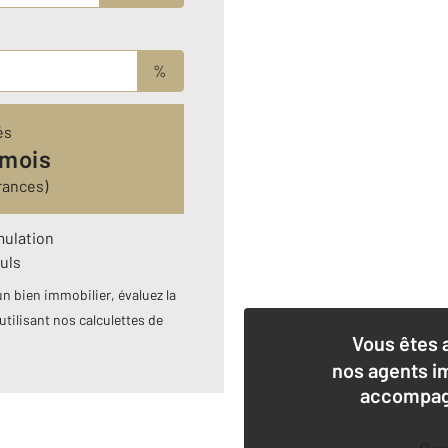
%
és
 mois
rances)
mulation
uls
n bien immobilier, évaluez la
utilisant nos calculettes de
Vous êtes 
nos agents i
accompagn