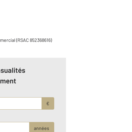
mercial (RSAC 852368616)
sualités
ement
€
années