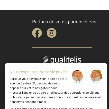
Parlons de vous, parlons biens
Votre agence est notée
Achat
Location
Vente
Gestion
9,3
/
10
9,1/10