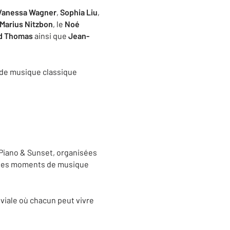
Vanessa Wagner
,
Sophia Liu
,
Marius Nitzbon
, le
Noé
d Thomas
ainsi que
Jean-
s de musique classique
s Piano & Sunset, organisées
nt des moments de musique
iviale où chacun peut vivre