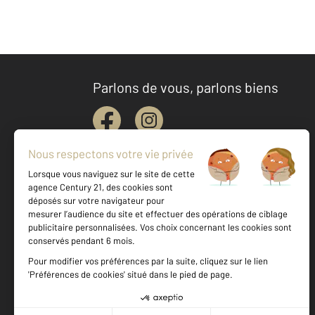
Parlons de vous, parlons biens
Votre agence est notée
Achat
Location
Vente
Gestion
9,3
/
10
9,1/10