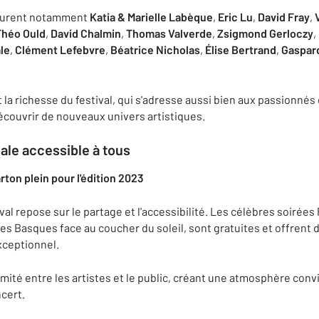
figurent notamment
Katia & Marielle Labèque
,
Eric Lu
,
David Fray
,
Théo Ould
,
David Chalmin
,
Thomas Valverde
,
Zsigmond Gerloczy
,
le
,
Clément Lefebvre
,
Béatrice Nicholas
,
Élise Bertrand
,
Gaspar
t la richesse du festival, qui s'adresse aussi bien aux passionné
écouvrir de nouveaux univers artistiques.
le accessible à tous
ival repose sur le partage et l'accessibilité. Les célèbres soirée
des Basques face au coucher du soleil, sont gratuites et offre
xceptionnel.
oximité entre les artistes et le public, créant une atmosphère conv
cert.