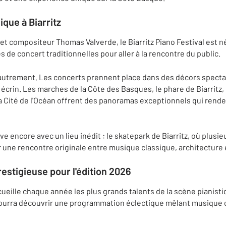
ique à Biarritz
 et compositeur Thomas Valverde, le Biarritz Piano Festival est n
les de concert traditionnelles pour aller à la rencontre du public.
it autrement. Les concerts prennent place dans des décors specta
 écrin. Les marches de la Côte des Basques, le phare de Biarritz, 
 la Cité de l'Océan offrent des panoramas exceptionnels qui ren
ve encore avec un lieu inédit : le skatepark de Biarritz, où plusi
r une rencontre originale entre musique classique, architecture 
stigieuse pour l'édition 2026
ccueille chaque année les plus grands talents de la scène pianist
c pourra découvrir une programmation éclectique mêlant musique c