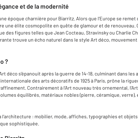
élégance et de la modernité
e époque charnière pour Biarritz. Alors que l'Europe se remet d
ttire une élite cosmopolite en quête de glamour et de renouveau.
ue des figures telles que Jean Cocteau, Stravinsky ou Charlie C
rante trouve un écho naturel dans le style Art déco, mouvement a
co ?
’Art déco s’épanouit après la guerre de 14-18, culminant dans les 
 internationale des arts décoratifs de 1925 à Paris, prône la rigu
raffinement. Contrairement à l’Art nouveau très ornemental, l’A
volumes équilibrés, matériaux nobles (pierre, céramique, verre), 
à l’architecture : mobilier, mode, affiches, typographies et objet
ique sophistiquée.